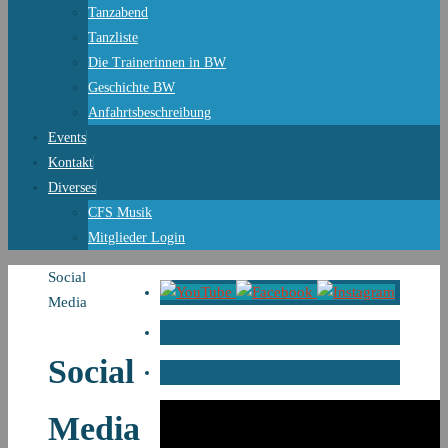
Tanzabend
Tanzliste
Die Trainerinnen in BW
Geschichte BW
Anfahrtsbeschreibung
Events
Kontakt
Diverses
CFS Musik
Mitglieder Login
Start
Social
Media
Social
Media