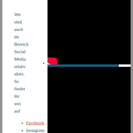
Wir
sind
auch
im
Bereich
Social
Media
relativ
aktiv.
So
findet
ihr
uns
auf
Facebook
Instagram