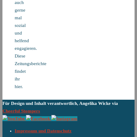
auch
gerne
mal
sozial
und
helfend
engagieren.
Diese
Zeitungsberichte
findet
ihr
hier.
Für Design und Inhalt verantwortlich, Angelika Wicke via
Cheerful Stompers
Impressum und Datenschutz