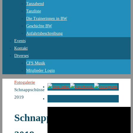
Tanzabend
Tanzliste
Die Trainerinnen in BW
Geschichte BW
Anfahrtsbeschreibung
Events
Kontakt
Diverses
CFS Musik
Mitglieder Login
Start
Fotogalerie
Schnappschüsse
2019
Schnappschüsse