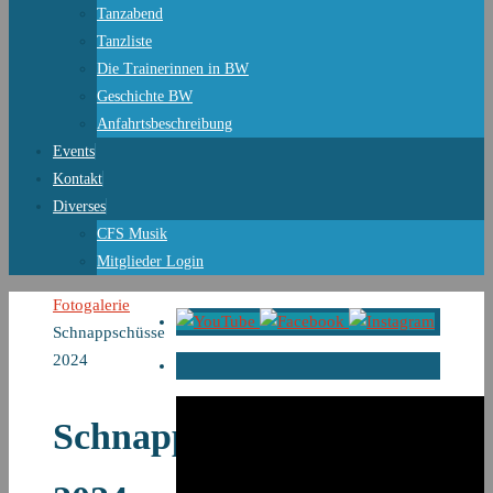
Tanzabend
Tanzliste
Die Trainerinnen in BW
Geschichte BW
Anfahrtsbeschreibung
Events
Kontakt
Diverses
CFS Musik
Mitglieder Login
Start
Fotogalerie
Schnappschüsse
2024
Schnappschüsse