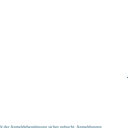
halt der Anmeldebestätigung sicher gebucht. Anmeldungen