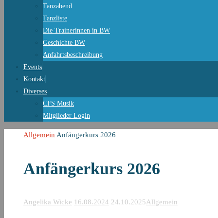
Tanzabend
Tanzliste
Die Trainerinnen in BW
Geschichte BW
Anfahrtsbeschreibung
Events
Kontakt
Diverses
CFS Musik
Mitglieder Login
Start
Allgemein
Anfängerkurs 2026
Anfängerkurs 2026
Angelika Wicke
16.08.2024
24.10.2025
Allgemein