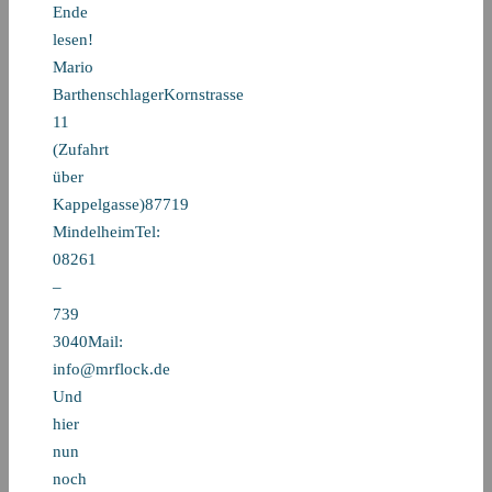
Ende
lesen!
Mario
BarthenschlagerKornstrasse
11
(Zufahrt
über
Kappelgasse)87719
MindelheimTel:
08261
–
739
3040Mail:
info@mrflock.de
Und
hier
nun
noch