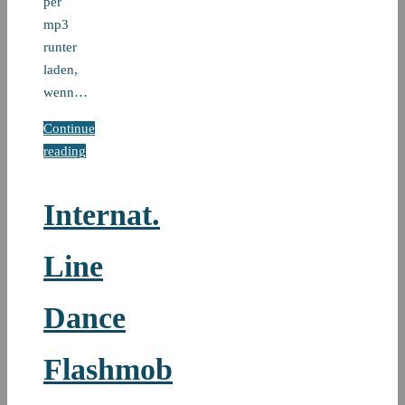
per
mp3
runter
laden,
wenn…
Continue
reading
Internat.
Line
Dance
Flashmob