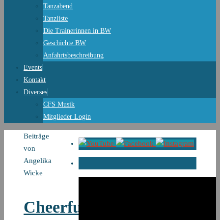
Tanzabend
Tanzliste
Die Trainerinnen in BW
Geschichte BW
Anfahrtsbeschreibung
Events
Kontakt
Diverses
CFS Musik
Mitglieder Login
Start
Beiträge
von
Angelika
Wicke
Cheerful