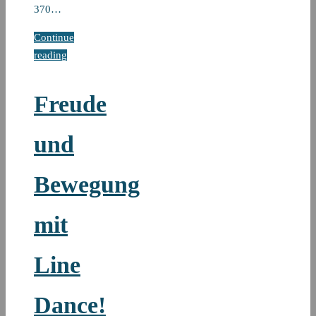
370…
Continue
reading
Freude
und
Bewegung
mit
Line
Dance!